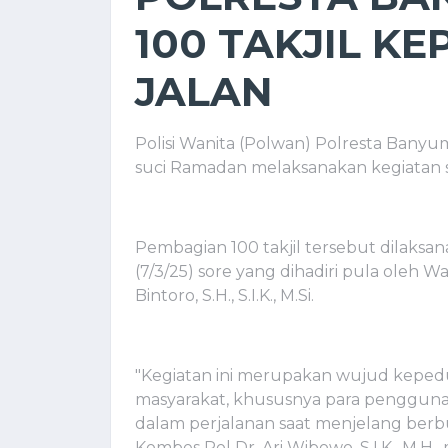
100 TAKJIL K
JALAN
Polisi Wanita (Polwan) Polresta Bany
suci Ramadan melaksanakan kegiatan so
Pembagian 100 takjil tersebut dilaks
(7/3/25) sore yang dihadiri pula oleh
Bintoro, S.H., S.I.K., M.Si.
"Kegiatan ini merupakan wujud keped
masyarakat, khususnya para pengguna 
dalam perjalanan saat menjelang berbu
Kombes Pol Dr. Ari Wibowo, S.I.K., M.H.