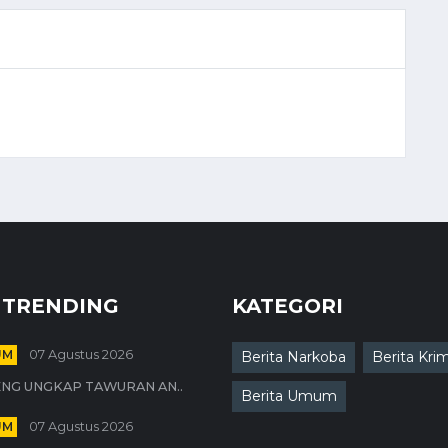
 TRENDING
KATEGORI
UM
07 Agustus 2026
Berita Narkoba
Berita Krim
NG UNGKAP TAWURAN AN..
Berita Umum
UM
07 Agustus 2026