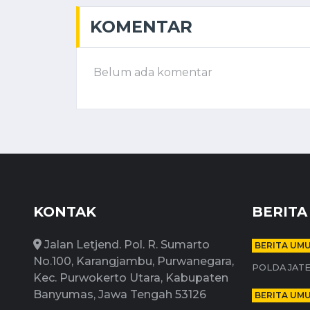
KOMENTAR
Belum ada komentar
KONTAK
BERITA
Jalan Letjend. Pol. R. Sumarto
BERITA UM
No.100, Karangjambu, Purwanegara,
POLDA JATE
Kec. Purwokerto Utara, Kabupaten
Banyumas, Jawa Tengah 53126
BERITA UM