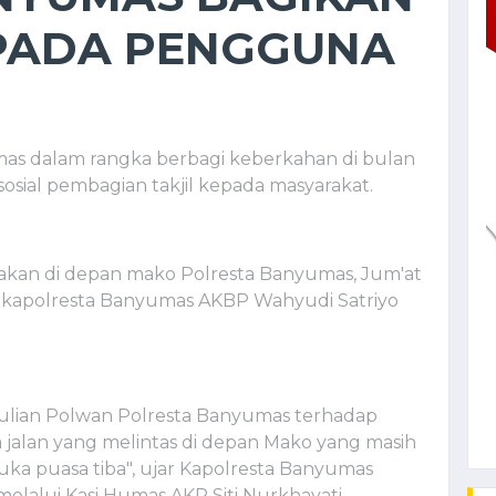
EPADA PENGGUNA
umas dalam rangka berbagi keberkahan di bulan
sial pembagian takjil kepada masyarakat.
anakan di depan mako Polresta Banyumas, Jum'at
 Wakapolresta Banyumas AKBP Wahyudi Satriyo
ulian Polwan Polresta Banyumas terhadap
jalan yang melintas di depan Mako yang masih
ka puasa tiba", ujar Kapolresta Banyumas
, melalui Kasi Humas AKP Siti Nurkhayati.