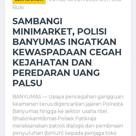
Rizki
SAMBANGI
MINIMARKET, POLISI
BANYUMAS INGATKAN
KEWASPADAAN CEGAH
KEJAHATAN DAN
PEREDARAN UANG
PALSU
BANYUMAS — Upaya pencegahan gangguan
keamanan terus digencarkan jajaran Polresta
Banyumas hingga ke sektor usaha ritel.
Bhabinkamtibmas Polsek Patikraja
melaksanakan patroli dialogis dan pembinaan
penyuluhan (binluh) kepada penjaga toko