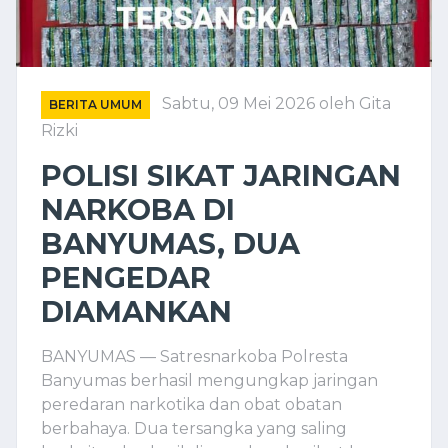
Sabtu, 09 Mei 2026
oleh Gita
BERITA UMUM
Rizki
POLISI SIKAT JARINGAN
NARKOBA DI
BANYUMAS, DUA
PENGEDAR
DIAMANKAN
BANYUMAS — Satresnarkoba Polresta
Banyumas berhasil mengungkap jaringan
peredaran narkotika dan obat obatan
berbahaya. Dua tersangka yang saling